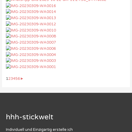
1
2
3
4
5
6
►
hhh-stickwelt
Individuell und Einzigartig erstelle ich