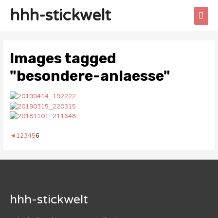
hhh-stickwelt
Images tagged
"besondere-anlaesse"
◄
1
2
3
4
5
6
hhh-stickwelt