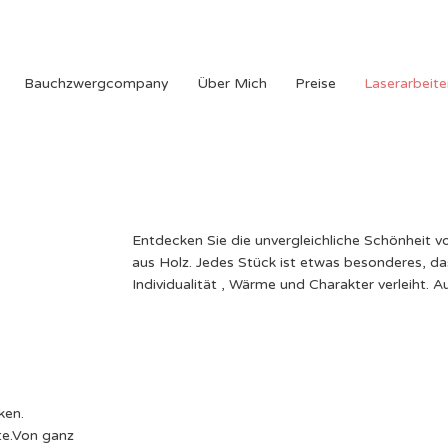
Bauchzwergcompany
Über Mich
Preise
Laserarbeite
Entdecken Sie die unvergleichliche Schönheit v
aus Holz. Jedes Stück ist etwas besonderes, d
Individualität , Wärme und Charakter verleiht. A
entdecken.
te.Von ganz