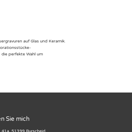
asergravuren auf Glas und Keramik.
volle Dekorationsstücke-
d die perfekte Wahl um
en Sie mich
41a, 51399 Burscheid,